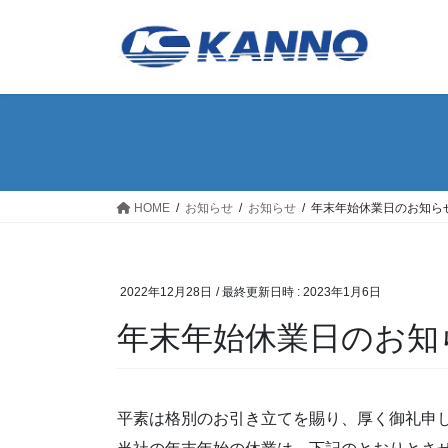
コ
ナ
ン
ビ
テ
ゲ
ン
ー
ツ
シ
へ
ョ
ス
ン
キ
に
ッ
移
HOME
お知らせ
お知らせ
年末年始休業日のお知ら
プ
動
2022年12月28日
/ 最終更新日時 :
2023年1月6日
年末年始休業日のお知
平素は格別のお引き立てを賜り、厚く御礼申